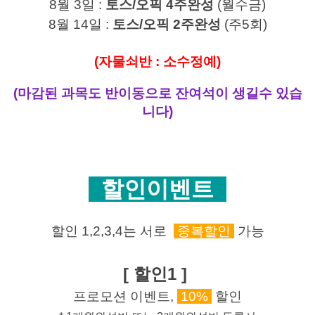
8월 3일 :
토스/오픽 4주완성
(월수금)
8월 14일 :
토스/오픽 2주완성
(주5회)
(자물쇠반 : 소수정예)
(마감된 과목도 반이동으로 잔여석이 생길수 있습
니다)
할인이벤트
할인
1,2,3,4는 서로
중복할인
가능
[ 할인1 ]
프로모션 이벤트,
10%
할인