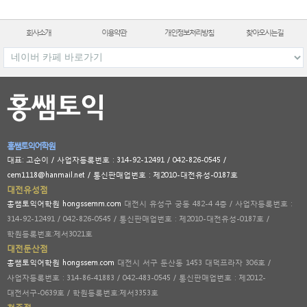
회사소개
이용약관
개인정보처리방침
찾아오시는길
홍쌤토익어학원
대표: 고순이 / 사업자등록번호 : 314-92-12491 / 042-826-0545 /
cem1118@hanmail.net / 통신판매업번호 : 제2010-대전유성-0187호
대전유성점
홍쌤토익어학원 hongssemm.com
대전시 유성구 궁동 482-4 4층 / 사업자등록번호 :
314-92-12491 / 042-826-0545 / 통신판매업번호 : 제2010-대전유성-0187호 /
학원등록번호:제서3021호
대전둔산점
홍쌤토익어학원 hongssem.com
대전시 서구 둔산동 1453 대덕프라자 306호 /
사업자등록번호 : 314-86-41883 / 042-483-0545 / 통신판매업번호 : 제2012-
대전서구-0639호 / 학원등록번호:제서3353호