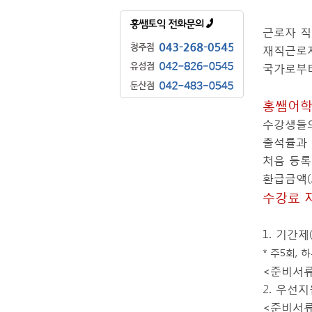
근로자 직
재직근로자
국가로부터
홍쌤어
수강생들의
출석률과
처음 등록
환급금액(2
수강료 
1. 기간
* 주5회,
<준비서류
2. 우선
<준비서류