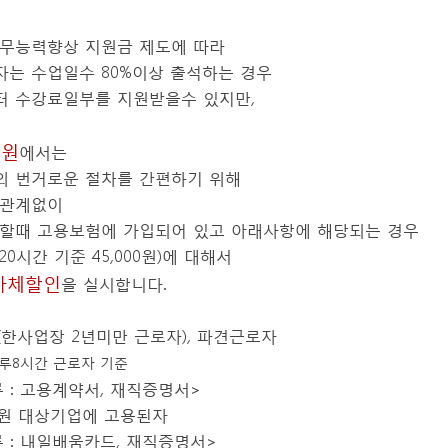
무능력향상 지원금 제도에 따라
는 수업일수 80%이상 출석하는 경우
 수강료일부를 지원받을수 있지만,
학원
에서는
 번거로운 절차를 간편하기 위해
 관계없이
할때 고용보험에 가입되어 있고 아래사항에 해당되는 경우
0시간 기준 45,000원)에 대해서
자체할인
을 실시합니다.
제(한사업장 2년미만 근로자), 파견근로자
 하루8시간 근로자 기준
 : 고용계약서, 재직증명서>
지원 대상기업에 고용된자
 : 내일배움카드, 재직증명서>