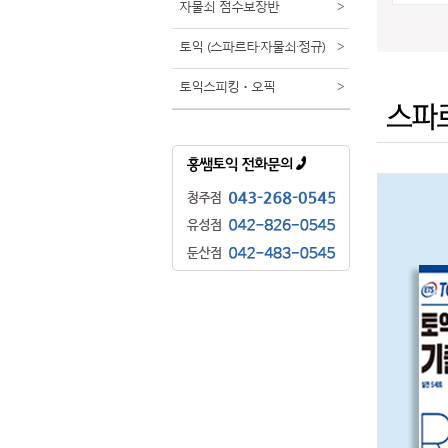
자물쇠 점수보장반
>
토익
(스파르타·자물쇠·정규)
>
토익스피킹ㆍ오픽
>