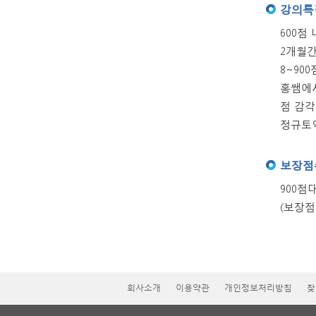
강의특
600점
2개월간
8~90
홍쌤에서
점 감각
정규토익
보장점
900점대
(보장점
회사소개
이용약관
개인정보처리방침
찾