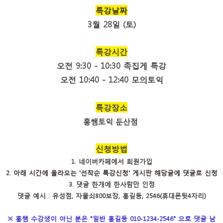
특강날짜
3월 28일 (토)
특강시간
오전 9:30 - 10:30 족집게 특강
오전 10:40 - 12:40 모의토익
특강장소
홍쌤토익 둔산점
신청방법
1. 네이버카페에서
회원가입
2. 아래 시간에 올라오는
'선착순 특강신청' 게시판
해당글에 댓
글로
신청
3. 댓글 한개에
한사람만
인정
​댓글 예시 : 유성점, 자물쇠800보장, 홍길동, 2546(휴대폰뒷4자리)
※ 홍쌤 수강생이 아닌 분은 "일반 홍길동 010-1234-2546" 으로 댓글 남